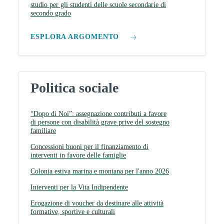
studio per gli studenti delle scuole secondarie di
secondo grado
ESPLORA ARGOMENTO
Politica sociale
“Dopo di Noi”: assegnazione contributi a favore
di persone con disabilità grave prive del sostegno
familiare
Concessioni buoni per il finanziamento di
interventi in favore delle famiglie
Colonia estiva marina e montana per l'anno 2026
Interventi per la Vita Indipendente
Erogazione di voucher da destinare alle attività
formative, sportive e culturali