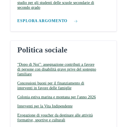
studio per gli studenti delle scuole secondarie di
secondo grado
ESPLORA ARGOMENTO
Politica sociale
“Dopo di Noi”: assegnazione contributi a favore
di persone con disabilità grave prive del sostegno
familiare
Concessioni buoni per il finanziamento di
interventi in favore delle famiglie
Colonia estiva marina e montana per l'anno 2026
Interventi per la Vita Indipendente
Erogazione di voucher da destinare alle attività
formative, sportive e culturali