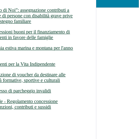
 di Noi”: assegnazione contributi a
e di persone con disabilità grave prive
ostegno familiare
ssioni buoni per il finanziamento di
enti in favore delle famiglie
ia estiva marina e montana per l'anno
venti per la Vita Indipendente
zione di voucher da destinare alle
tà formative, sportive e culturali
sso di parcheggio invalidi
le - Regolamento concessione
zioni, contributi e sussidi