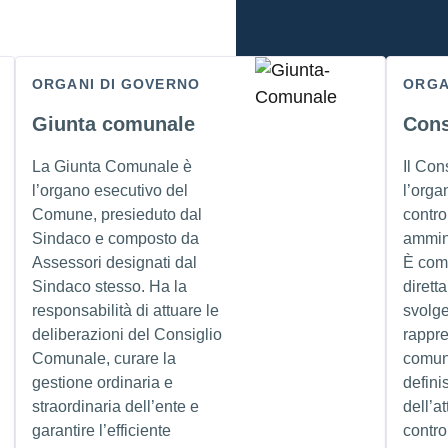
ORGANI DI GOVERNO
ORGA
Giunta comunale
Cons
La Giunta Comunale è
Il Con
l’organo esecutivo del
l’orga
Comune, presieduto dal
control
Sindaco e composto da
ammin
Assessori designati dal
È com
Sindaco stesso. Ha la
dirett
responsabilità di attuare le
svolge
deliberazioni del Consiglio
rappr
Comunale, curare la
comuni
gestione ordinaria e
defini
straordinaria dell’ente e
dell’at
garantire l’efficiente
contro