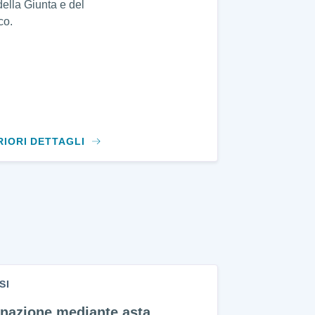
della Giunta e del
co.
RIORI DETTAGLI
SI
enazione mediante asta