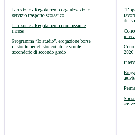
Istruzione - Regolamento organizzazione
“Dopo
servizio trasporto scolastico
favor
del s
Istruzione - Regolamento commissione
mensa
Conce
interv
Programma “Io studio”, erogazione borse
di studio per gli studenti delle scuole
Colon
secondarie di secondo grado
2026
Inter
Eroga
attivi
Perme
Socia
sovven