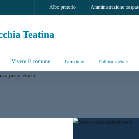
Albo pretorio
Amministrazione traspar
chia Teatina
Vivere il comune
Istruzione
Politica sociale
a Teatina
 nuovo sito istituzionale: p