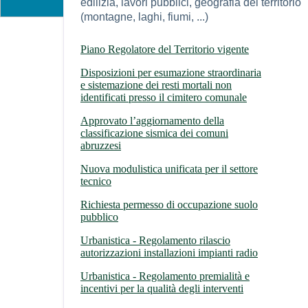
edilizia, lavori pubblici, geografia del territorio
(montagne, laghi, fiumi, ...)
Piano Regolatore del Territorio vigente
Disposizioni per esumazione straordinaria
e sistemazione dei resti mortali non
identificati presso il cimitero comunale
Approvato l’aggiornamento della
classificazione sismica dei comuni
abruzzesi
Nuova modulistica unificata per il settore
tecnico
Richiesta permesso di occupazione suolo
pubblico
Urbanistica - Regolamento rilascio
autorizzazioni installazioni impianti radio
Urbanistica - Regolamento premialità e
incentivi per la qualità degli interventi