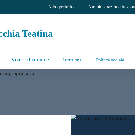
Albo pretorio
Amministrazione traspar
chia Teatina
Vivere il comune
Istruzione
Politica sociale
a Teatina
 nuovo sito istituzionale: p