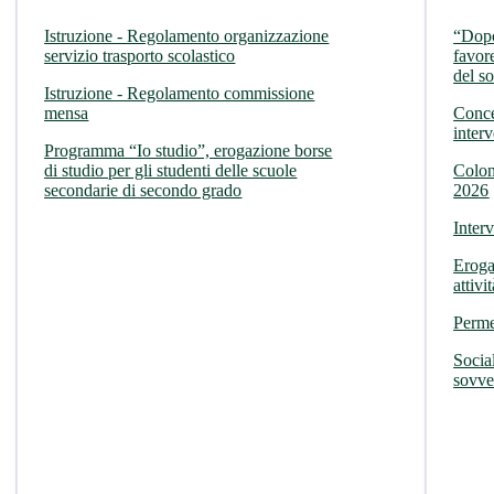
Istruzione - Regolamento organizzazione
“Dopo
servizio trasporto scolastico
favor
del s
Istruzione - Regolamento commissione
mensa
Conce
interv
Programma “Io studio”, erogazione borse
di studio per gli studenti delle scuole
Colon
secondarie di secondo grado
2026
Inter
Eroga
attivi
Perme
Socia
sovven