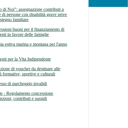
 di Noi”: assegnazione contributi a
e di persone con disabilità grave prive
ostegno familiare
ssioni buoni per il finanziamento di
enti in favore delle famiglie
ia estiva marina e montana per l'anno
venti per la Vita Indipendente
zione di voucher da destinare alle
tà formative, sportive e culturali
sso di parcheggio invalidi
le - Regolamento concessione
zioni, contributi e sussidi