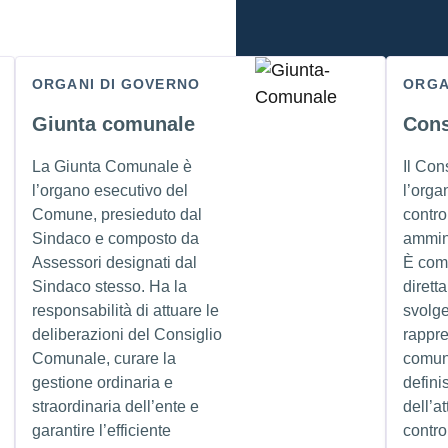
ORGANI DI GOVERNO
ORGA
Giunta comunale
Cons
La Giunta Comunale è
Il Con
l’organo esecutivo del
l’orga
Comune, presieduto dal
control
Sindaco e composto da
ammin
Assessori designati dal
È com
Sindaco stesso. Ha la
dirett
responsabilità di attuare le
svolge
deliberazioni del Consiglio
rappr
Comunale, curare la
comuni
gestione ordinaria e
defini
straordinaria dell’ente e
dell’at
garantire l’efficiente
contro