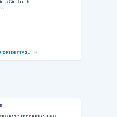
della Giunta e del
co.
RIORI DETTAGLI
SI
enazione mediante asta