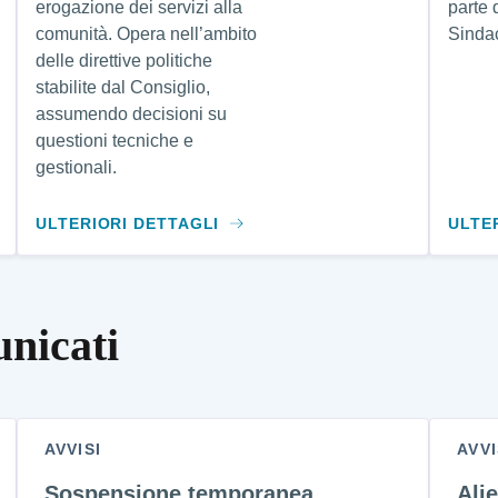
erogazione dei servizi alla
parte 
comunità. Opera nell’ambito
Sinda
delle direttive politiche
stabilite dal Consiglio,
assumendo decisioni su
questioni tecniche e
gestionali.
ULTERIORI DETTAGLI
ULTE
unicati
AVVISI
AVVI
Sospensione temporanea
Ali