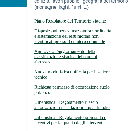
edilizia, lavori pubblici, geografia del territorio
(montagne, laghi, fiumi, ...)
Piano Regolatore del Territorio vigente
Disposizioni per esumazione straordinaria
e sistemazione dei resti mortali non
identificati presso il cimitero comunale
Approvato l’aggiornamento della
classificazione sismica dei comuni
abruzzesi
Nuova modulistica unificata per il settore
tecnico
Richiesta permesso di occupazione suolo
pubblico
Urbanistica - Regolamento rilascio
autorizzazioni installazioni impianti radio
Urbanistica - Regolamento premialità e
incentivi per la qualità degli interventi