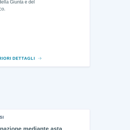
della Giunta e del
co.
RIORI DETTAGLI
SI
enazione mediante asta