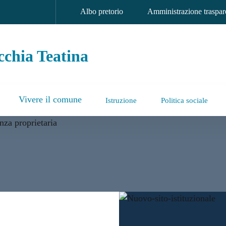
Albo pretorio
Amministrazione traspar
chia Teatina
Vivere il comune
Istruzione
Politica sociale
a Teatina
 nuovo sito istituzionale: p