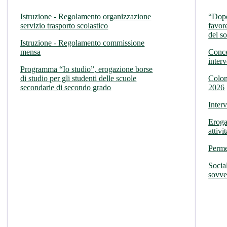
Istruzione - Regolamento organizzazione
“Dopo
servizio trasporto scolastico
favor
del s
Istruzione - Regolamento commissione
mensa
Conce
interv
Programma “Io studio”, erogazione borse
di studio per gli studenti delle scuole
Colon
secondarie di secondo grado
2026
Inter
Eroga
attivi
Perme
Socia
sovven