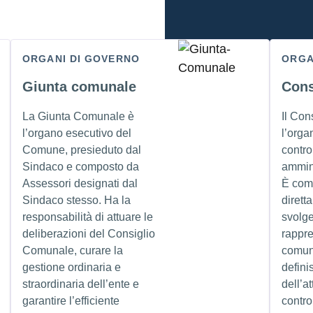
ORGANI DI GOVERNO
ORGA
Giunta comunale
Cons
La Giunta Comunale è
Il Con
l’organo esecutivo del
l’orga
Comune, presieduto dal
control
Sindaco e composto da
ammin
Assessori designati dal
È com
Sindaco stesso. Ha la
dirett
responsabilità di attuare le
svolge
deliberazioni del Consiglio
rappr
Comunale, curare la
comuni
gestione ordinaria e
defini
straordinaria dell’ente e
dell’at
garantire l’efficiente
contro