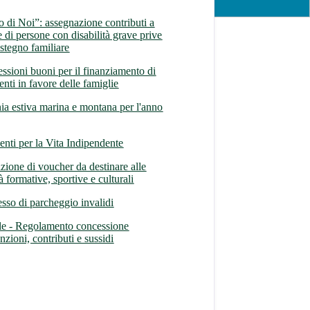
 di Noi”: assegnazione contributi a
e di persone con disabilità grave prive
ostegno familiare
ssioni buoni per il finanziamento di
enti in favore delle famiglie
ia estiva marina e montana per l'anno
venti per la Vita Indipendente
zione di voucher da destinare alle
tà formative, sportive e culturali
sso di parcheggio invalidi
le - Regolamento concessione
zioni, contributi e sussidi