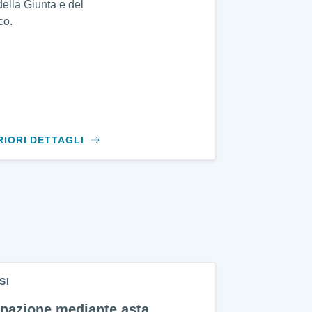
della Giunta e del
co.
RIORI DETTAGLI
SI
enazione mediante asta