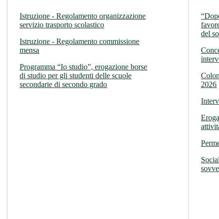
Istruzione - Regolamento organizzazione
“Dopo
servizio trasporto scolastico
favor
del s
Istruzione - Regolamento commissione
mensa
Conce
interv
Programma “Io studio”, erogazione borse
di studio per gli studenti delle scuole
Colon
secondarie di secondo grado
2026
Inter
Eroga
attivi
Perme
Socia
sovven