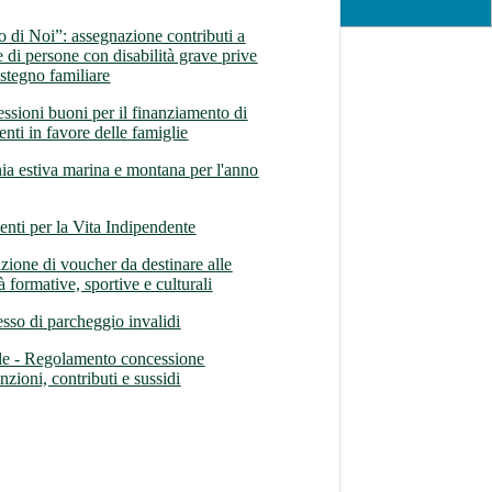
 di Noi”: assegnazione contributi a
e di persone con disabilità grave prive
ostegno familiare
ssioni buoni per il finanziamento di
enti in favore delle famiglie
ia estiva marina e montana per l'anno
venti per la Vita Indipendente
zione di voucher da destinare alle
tà formative, sportive e culturali
sso di parcheggio invalidi
le - Regolamento concessione
zioni, contributi e sussidi