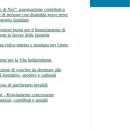
 di Noi”: assegnazione contributi a
e di persone con disabilità grave prive
ostegno familiare
ssioni buoni per il finanziamento di
enti in favore delle famiglie
ia estiva marina e montana per l'anno
venti per la Vita Indipendente
zione di voucher da destinare alle
tà formative, sportive e culturali
sso di parcheggio invalidi
le - Regolamento concessione
zioni, contributi e sussidi