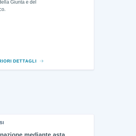
della Giunta e del
co.
RIORI DETTAGLI
SI
enazione mediante asta