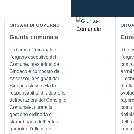
ORGANI DI GOVERNO
ORGA
Giunta comunale
Cons
La Giunta Comunale è
Il Con
l’organo esecutivo del
l’orga
Comune, presieduto dal
control
Sindaco e composto da
ammin
Assessori designati dal
È com
Sindaco stesso. Ha la
dirett
responsabilità di attuare le
svolge
deliberazioni del Consiglio
rappr
Comunale, curare la
comuni
gestione ordinaria e
defini
straordinaria dell’ente e
dell’at
garantire l’efficiente
contro