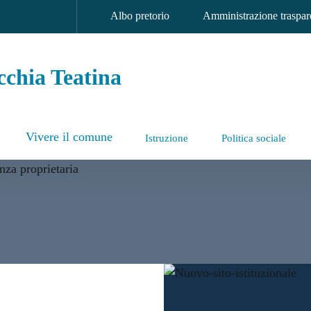
Albo pretorio
Amministrazione traspar
chia Teatina
Vivere il comune
Istruzione
Politica sociale
a Teatina
 nuovo sito istituzionale: p