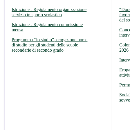
Istruzione - Regolamento organizzazione
“Dopo
servizio trasporto scolastico
favor
del s
Istruzione - Regolamento commissione
mensa
Conce
interv
Programma “Io studio”, erogazione borse
di studio per gli studenti delle scuole
Colon
secondarie di secondo grado
2026
Inter
Eroga
attivi
Perme
Socia
sovven