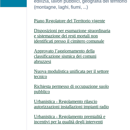
edilizia, lavori pubblici, geografia del territorio
(montagne, laghi, fiumi, ...)
Piano Regolatore del Territorio vigente
Disposizioni per esumazione straordinaria
e sistemazione dei resti mortali non
identificati presso il cimitero comunale
Approvato l’aggiornamento della
classificazione sismica dei comuni
abruzzesi
Nuova modulistica unificata per il settore
tecnico
Richiesta permesso di occupazione suolo
pubblico
Urbanistica - Regolamento rilascio
autorizzazioni installazioni impianti radio
Urbanistica - Regolamento premialità e
incentivi per la qualità degli interventi